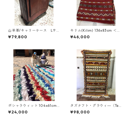
山羊革/キャリーケース Lサ
キリム(Kilim) 136x83cm ＜商
イズ ライトブラウン色 ＜機
品コードKI-007＞
¥79,800
¥46,000
内持込み可/40x20x55cm＞
ボシャラウィット 104x61cm
タズナフト・グラウィ―（Taz
＜商品コードBCAG-001＞
nagft・glawi) 192x107cm ＜
¥24,000
¥98,000
商品コードTZ-005＞