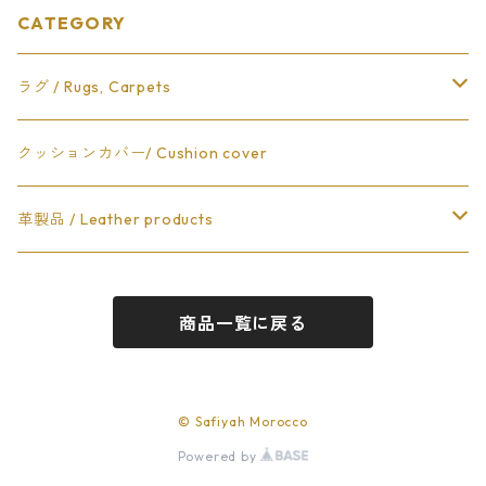
CATEGORY
ラグ / Rugs, Carpets
タズナフト Taznaght
クッションカバー/ Cushion cover
ボシャラウィット Boucherouite
革製品 / Leather products
ラバト Rabat
キャリーケース / Suitcase
商品一覧に戻る
ベニワレン Beniouranin
グラウィ― Glawi
© Safiyah Morocco
Powered by
キリム Kilim