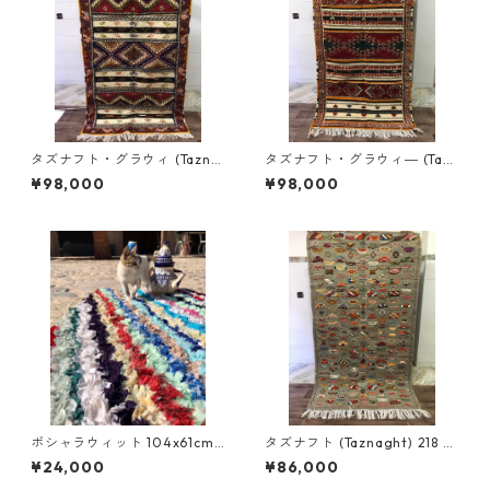
タズナフト・グラウィ (Tazna
タズナフト・グラウィ― (Tazn
ght/glawi) 198x110 cm ＜商
agft・glawi) 200x111cm ＜
¥98,000
¥98,000
品コード：TZ-002＞
商品コードTZ-001＞
ボシャラウィット 104x61cm
タズナフト (Taznaght) 218 x
＜商品コードBCAG-001＞
126cm ＜商品コードTZ-008
¥24,000
¥86,000
＞