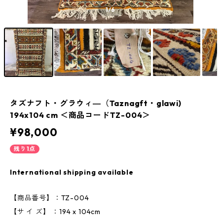
1
/6
タズナフト・グラウィ―（Taznagft・glawi)
194x104 cm ＜商品コードTZ-004＞
¥98,000
残り1点
International shipping available
【商品番号】：TZ-004
【サ イ ズ】 ：194 x 104cm