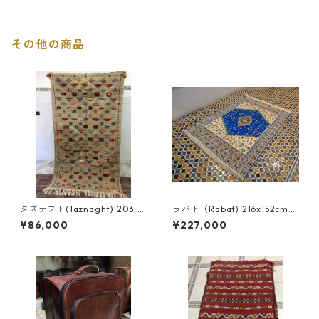
その他の商品
タズナフト(Taznaght) 203 x
ラバト（Rabat) 216x152cm
117cm ＜商品コードTZ-006
＜商品コードRB-001＞
¥86,000
¥227,000
＞