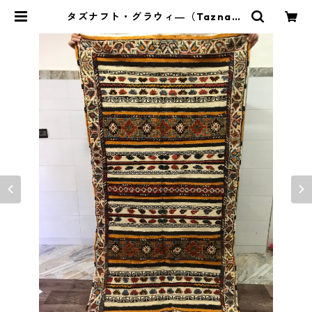
タズナフト・グラウィ―（Taznagf
t・glawi) 194x104 cm ＜商品コ
ードTZ-004＞ | Safiyah Morocc
o