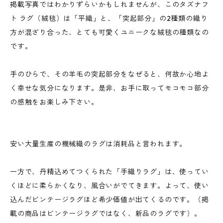
掲載写真ではわかりずらいかもしれませんが、このタズナフ
ト ラグ（絨毯）は「平織」と、「突起部分」の2種類の織り
方が混ざり合った、とても可愛くユニークな絨毯の種類なの
です。
手のひらで、その羊毛の突起部分をなぜると、何故か心地よ
く幸せな気分になります。是非、お手に取ってモコモコ部分
の感触をお楽しみ下さい。
安い大量生産の機械織のラグは消耗品と言われます。
一方で、丹精込めてつくられた「手織りラグ」は、使ってい
くほどに柔らかくなり、風合いがでてきます。よって、使い
込んだビンテージラグほど希少価値が出てくるのです。（掲
載の商品はビンテージラグではなく、新品のラグです）。