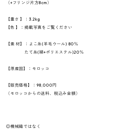
（+フリンジ片方8cm）
【重さ 】：3.2kg
【色 】：掲載写真をご覧ください
【素 材】：よこ糸(羊毛ウール) 80％
たて糸(綿+ポリエステル)20％
【原産国】：モロッコ
【販売価格】：98,000円
（モロッコからの送料、税込み金額）
◎機械織ではなく