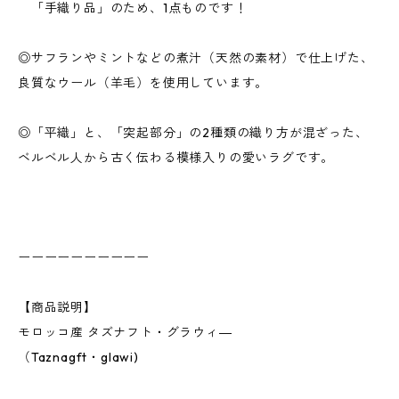
「手織り品」のため、1点ものです！
◎サフランやミントなどの煮汁（天然の素材）で仕上げた、
良質なウール（羊毛）を使用しています。
◎「平織」と、「突起部分」の2種類の織り方が混ざった、
ベルベル人から古く伝わる模様入りの愛いラグです。
ーーーーーーーーーー
【商品説明】
モロッコ産 タズナフト・グラウィ―
（Taznagft・glawi)